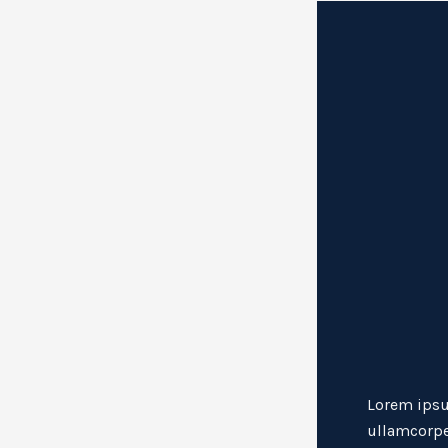
Lorem ipsum
ullamcorpe