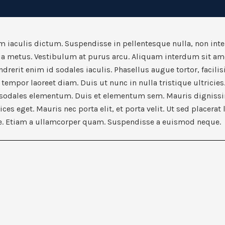
iaculis dictum. Suspendisse in pellentesque nulla, non inte
nia metus. Vestibulum at purus arcu. Aliquam interdum sit a
rerit enim id sodales iaculis. Phasellus augue tortor, facilis
, tempor laoreet diam. Duis ut nunc in nulla tristique ultricies
 sodales elementum. Duis et elementum sem. Mauris dignissim
ces eget. Mauris nec porta elit, et porta velit. Ut sed placerat
ue. Etiam a ullamcorper quam. Suspendisse a euismod neque.