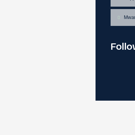
Mwa
Foll