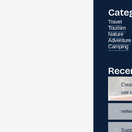
Cate
Travel
Tourism
Nature
Adventure
Camping
Rece
Creat
use l
netw
Supp