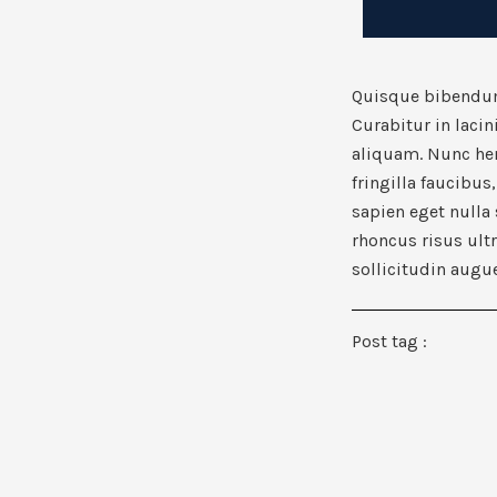
Quisque bibendum 
Curabitur in laci
aliquam. Nunc hend
fringilla faucibus
sapien eget nulla
rhoncus risus ultri
sollicitudin aug
Post tag :