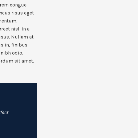
lorem congue
ncus risus eget
mentum,
eet nisl. In a
isus. Nullam at
s in, finibus
 nibh odio,
erdum sit amet.
fect