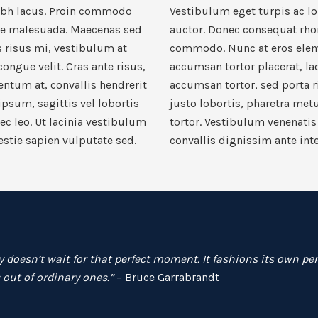
ibh lacus. Proin commodo
Vestibulum eget turpis ac 
tae malesuada. Maecenas sed
auctor. Donec consequat rho
s risus mi, vestibulum at
commodo. Nunc at eros ele
ongue velit. Cras ante risus,
accumsan tortor placerat, laor
mentum at, convallis hendrerit
accumsan tortor, sed porta r
ipsum, sagittis vel lobortis
justo lobortis, pharetra metu
ec leo. Ut lacinia vestibulum
tortor. Vestibulum venenatis
stie sapien vulputate sed.
convallis dignissim ante int
y doesn’t wait for that perfect moment. It fashions its own per
ut of ordinary ones.”
– Bruce Garrabrandt