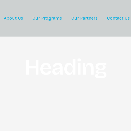
About Us
Our Programs
Our Partners
Contact Us
Heading