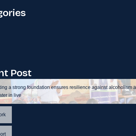
gories
nt Post
ing a strong foundation ensures resilience against alcoholism 
ater in live
ork
ort