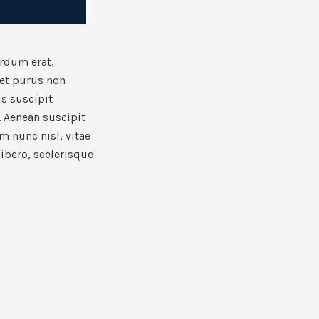
rdum erat.
met purus non
is suscipit
. Aenean suscipit
 nunc nisl, vitae
 libero, scelerisque