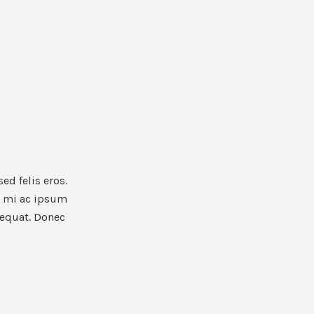
ed felis eros.
m mi ac ipsum
sequat. Donec