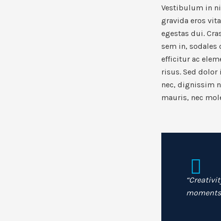
Vestibulum in n
gravida eros vi
egestas dui. Cra
sem in, sodales c
efficitur ac ele
risus. Sed dolor 
nec, dignissim n
mauris, nec mole
“Creativit
moments o