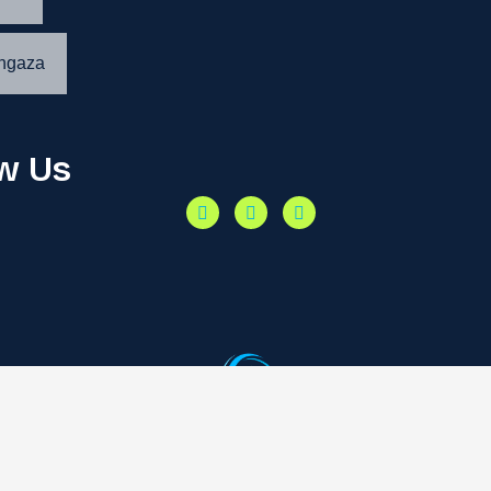
ngaza
ow Us