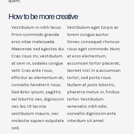
quam.
How to be more creative
Vestibulum in nibh lacus.
Vestibulum eget turpis ac
Proin commodo gravida
lorem congue auctor.
eros vitae malesuada.
Donec consequat rhoncus
Maecenas sed egestas dui.
risus eget commodo. Nunc
Cras risus mi, vestibulum
at eros elementum,
at sem in, sodales congue
accumsan tortor placerat,
velit. Cras ante risus,
laoreet nisl. In a accumsan
efficitur ac elementum at,
tortor, sed porta risus.
convallis hendrerit risus.
Nullam at justo lobortis,
Sed dolor ipsum, sagittis
pharetra metus in, finibus
vel lobortis nec, dignissim
tortor. Vestibulum
nec leo. Ut lacinia
venenatis nibh odio,
vestibulum mauris, nec
convallis dignissim ante
molestie sapien vulputate
interdum sit amet.
sed.